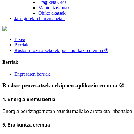
Eragiketa Gida
Mantentze-lanak
Ohiko akatsak
Jarri gurekin harremanetan
Etxea
Berriak
Busbar prozesatzeko ekipoen aplikazio eremua ②
Berriak
Enpresaren berriak
Busbar prozesatzeko ekipoen aplikazio eremua ②
4. Energia-eremu berria
Energia berriztagarrietan mundu mailako arreta eta inbertsioa
5. Eraikuntza eremua