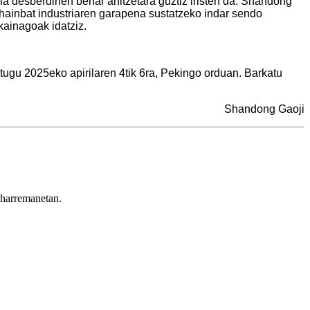
ria desberdinen behar anitzetara guztiz iristen da. Shandong
, hainbat industriaren garapena sustatzeko indar sendo
kainagoak idatziz.
itugu 2025eko apirilaren 4tik 6ra, Pekingo orduan. Barkatu
Shandong Gaoji
 harremanetan.