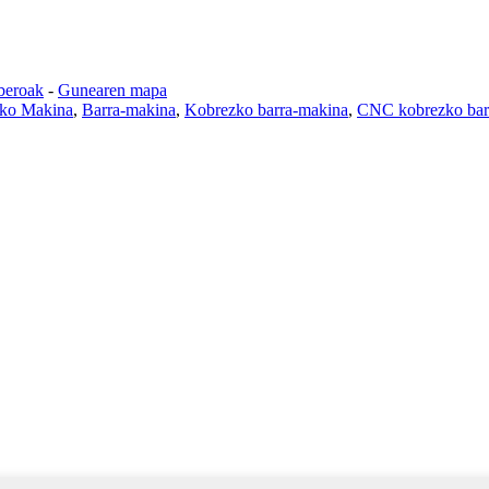
beroak
-
Gunearen mapa
eko Makina
,
Barra-makina
,
Kobrezko barra-makina
,
CNC kobrezko barr