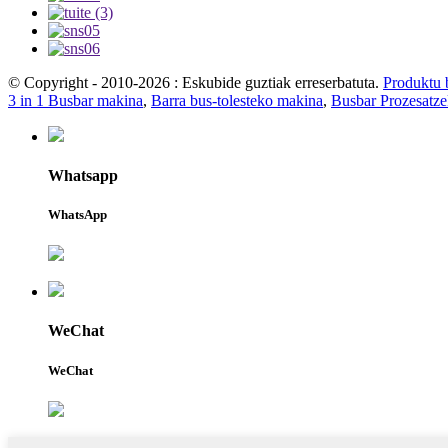
© Copyright - 2010-2026 : Eskubide guztiak erreserbatuta.
Produktu 
3 in 1 Busbar makina
,
Barra bus-tolesteko makina
,
Busbar Prozesatz
Whatsapp
WhatsApp
WeChat
WeChat