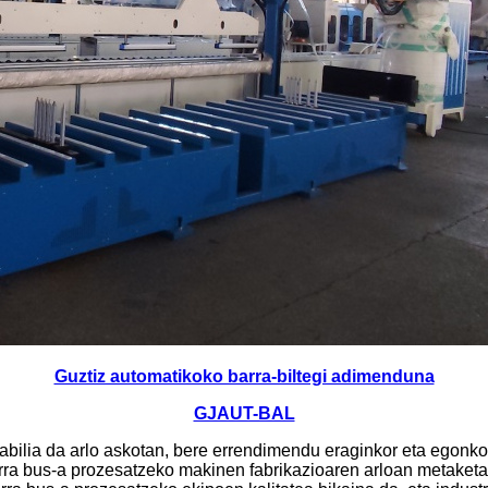
Guztiz automatikoko barra-biltegi adimenduna
GJAUT-BAL
rabilia da arlo askotan, bere errendimendu eraginkor eta egonk
a bus-a prozesatzeko makinen fabrikazioaren arloan metaketa t