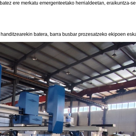
 batez ere merkatu emergenteetako herrialdeetan, eraikuntza-s
 handitzearekin batera, barra busbar prozesatzeko ekipoen eska