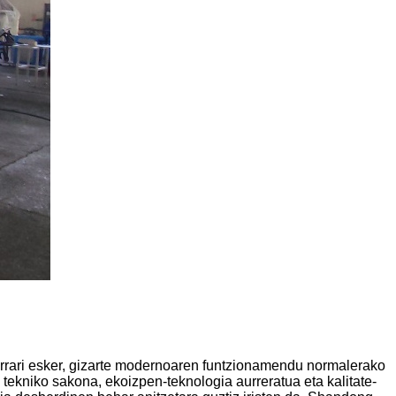
orrari esker, gizarte modernoaren funtzionamendu normalerako
ekniko sakona, ekoizpen-teknologia aurreratua eta kalitate-