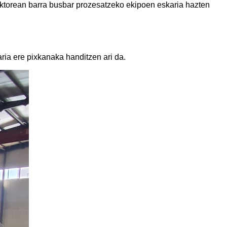
ektorean barra busbar prozesatzeko ekipoen eskaria hazten
ria ere pixkanaka handitzen ari da.