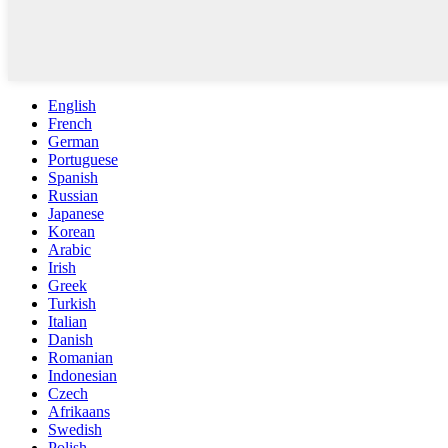
English
French
German
Portuguese
Spanish
Russian
Japanese
Korean
Arabic
Irish
Greek
Turkish
Italian
Danish
Romanian
Indonesian
Czech
Afrikaans
Swedish
Polish