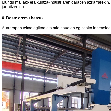
Mundu mailako eraikuntza-industriaren garapen azkarrarekin,
jarraitzen du.
6. Beste eremu batzuk
Aurrerapen teknologikoa eta arlo hauetan egindako inbertsioa