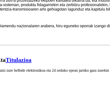
rra bus-a prozesatzeko ekipoen kalitatea bikaina da, eta indust
ia-sisteman, produktu fidagarriekin eta zerbitzu profesionalekin
potentzia-transmisioaren arlo gehiagotan lagunduz eta kapitulu bi
antolamendu nazionalaren arabera, hiru eguneko oporrak izango d
Eta
Titulazioa
utzi zure helbide elektronikoa eta 24 orduko epean jarriko gara zurekin