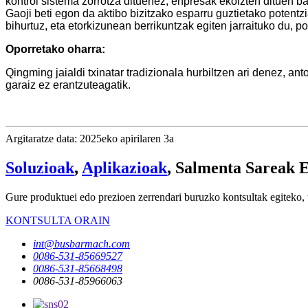
kontrol sistema zorrotza dituenez, enpresak ekoizten dituen ba
Gaoji beti egon da aktibo bizitzako esparru guztietako potentz
bihurtuz, eta etorkizunean berrikuntzak egiten jarraituko du, 
Oporretako oharra:
Qingming jaialdi txinatar tradizionala hurbiltzen ari denez, 
garaiz ez erantzuteagatik.
Argitaratze data: 2025eko apirilaren 3a
Soluzioak
,
Aplikazioak
, Salmenta Sareak 
Gure produktuei edo prezioen zerrendari buruzko kontsultak egiteko, 
KONTSULTA ORAIN
int@busbarmach.com
0086-531-85669527
0086-531-85668498
0086-531-85966063