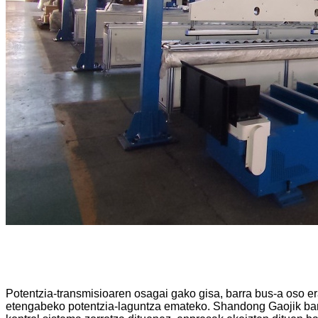
Potentzia-transmisioaren osagai gako gisa, barra bus-a oso e
etengabeko potentzia-laguntza emateko. Shandong Gaojik barr