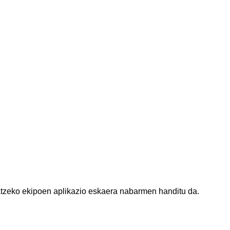
satzeko ekipoen aplikazio eskaera nabarmen handitu da.