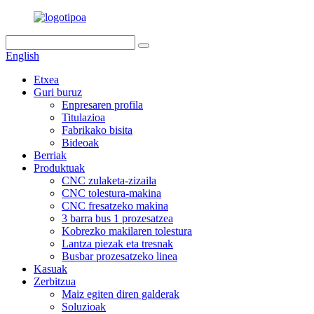
English
Etxea
Guri buruz
Enpresaren profila
Titulazioa
Fabrikako bisita
Bideoak
Berriak
Produktuak
CNC zulaketa-zizaila
CNC tolestura-makina
CNC fresatzeko makina
3 barra bus 1 prozesatzea
Kobrezko makilaren tolestura
Lantza piezak eta tresnak
Busbar prozesatzeko linea
Kasuak
Zerbitzua
Maiz egiten diren galderak
Soluzioak